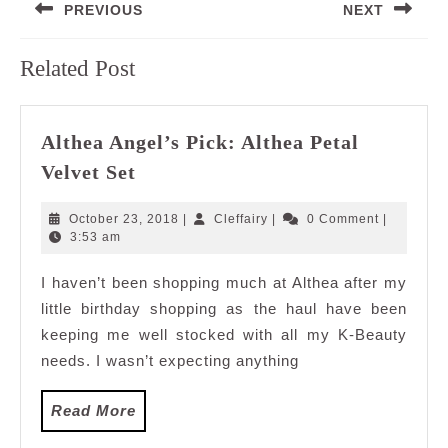
PREVIOUS
NEXT
navigation
Previous
Next
Related Post
post:
post:
Althea Angel’s Pick: Althea Petal
Althea
Velvet Set
Angel’s
Pick:
October
Cleffairy
October 23, 2018
|
Cleffairy
|
0 Comment
|
Althea
23,
3:53 am
2018
Petal
I haven’t been shopping much at Althea after my
Velvet
little birthday shopping as the haul have been
Set
keeping me well stocked with all my K-Beauty
needs. I wasn’t expecting anything
Read
Read More
More