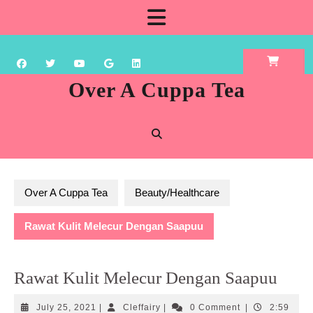
Skip
Open
to
content
Button
Over A Cuppa Tea
Over A Cuppa Tea
Beauty/Healthcare
Rawat Kulit Melecur Dengan Saapuu
Rawat Kulit Melecur Dengan Saapuu
July
Cleffairy
July 25, 2021
|
Cleffairy
|
0 Comment
|
2:59