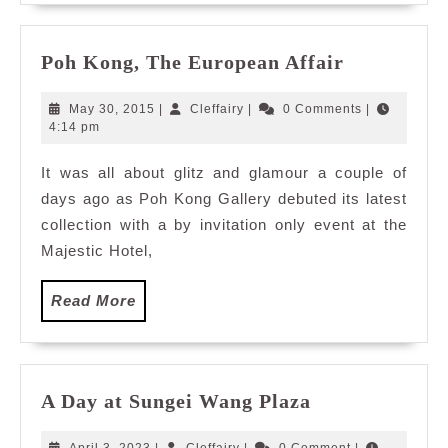
Poh
Poh Kong, The European Affair
Kong,
The
May
Cleffairy
May 30, 2015
|
Cleffairy
|
0 Comments
|
European
30,
4:14 pm
2015
Affair
It was all about glitz and glamour a couple of
days ago as Poh Kong Gallery debuted its latest
collection with a by invitation only event at the
Majestic Hotel,
Read
Read More
More
A
A Day at Sungei Wang Plaza
Day
at
April
Cleffairy
April 3, 2023
|
Cleffairy
|
0 Comment
|