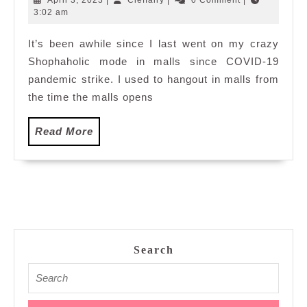
Sungei
3,
3:02 am
2023
Wang
It’s been awhile since I last went on my crazy
Plaza
Shophaholic mode in malls since COVID-19
pandemic strike. I used to hangout in malls from
the time the malls opens
Read
Read More
More
Search
Search
for: