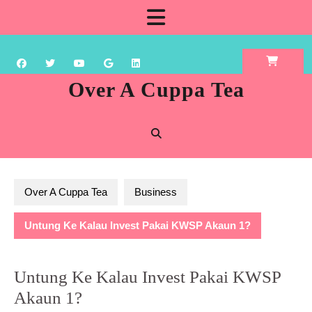
Skip
Open
to
content
Button
Over A Cuppa Tea
Over A Cuppa Tea
Business
Untung Ke Kalau Invest Pakai KWSP Akaun 1?
Untung Ke Kalau Invest Pakai KWSP
Akaun 1?