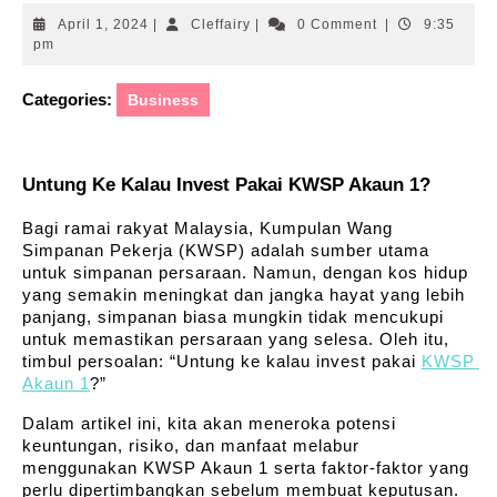
April
Cleffairy
April 1, 2024
|
Cleffairy
|
0 Comment
|
9:35
1,
pm
2024
Categories:
Business
Untung Ke Kalau Invest Pakai KWSP Akaun 1?
Bagi ramai rakyat Malaysia, Kumpulan Wang 
Simpanan Pekerja (KWSP) adalah sumber utama 
untuk simpanan persaraan. Namun, dengan kos hidup 
yang semakin meningkat dan jangka hayat yang lebih 
panjang, simpanan biasa mungkin tidak mencukupi 
untuk memastikan persaraan yang selesa. Oleh itu, 
timbul persoalan: “Untung ke kalau invest pakai 
KWSP 
Akaun 1
?”
Dalam artikel ini, kita akan meneroka potensi 
keuntungan, risiko, dan manfaat melabur 
menggunakan KWSP Akaun 1 serta faktor-faktor yang 
perlu dipertimbangkan sebelum membuat keputusan.