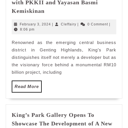
with PKKII and Yayasan Basmi
King’s
Kemiskinan
Park
Gives
February
Cleffairy
February 3, 2024
|
Cleffairy
|
0 Comment
|
Back
3,
8:06 pm
2024
and
Renowned as the emerging central business
Celebrate
district in Genting Highlands, King’s Park
Festive
Joy
distinguishes itself not merely a developer but as
As
the visionary force behind a monumental RM10
They
billion project, including
Donate
Land
Read
Read More
to
More
Persatuan
Kebajikan
Kanak-
King’s Park Gallery Opens To
Kanak
Showcase The Development of A New
Istimewa