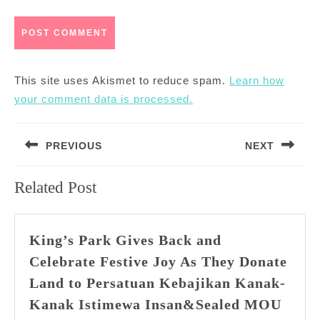
This site uses Akismet to reduce spam.
Learn how
your comment data is processed.
Post
PREVIOUS
NEXT
navigation
Previous
Next
Related Post
post:
post:
King’s Park Gives Back and
Celebrate Festive Joy As They Donate
Land to Persatuan Kebajikan Kanak-
Kanak Istimewa Insan&Sealed MOU