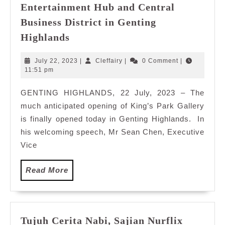
Entertainment Hub and Central
Insan&Sealed
MOU
Business District in Genting
with
King’s
Highlands
PKKII
Park
and
Gallery
July
Cleffairy
July 22, 2023
|
Cleffairy
|
0 Comment
|
Yayasan
Opens
22,
11:51 pm
2023
Basmi
To
Kemiskinan
GENTING HIGHLANDS, 22 July, 2023 – The
Showcase
much anticipated opening of King’s Park Gallery
The
Development
is finally opened today in Genting Highlands. In
of
his welcoming speech, Mr Sean Chen, Executive
A
Vice
New
Entertainment
Read
Read More
Hub
More
and
Central
Business
Tujuh
Tujuh Cerita Nabi, Sajian Nurflix