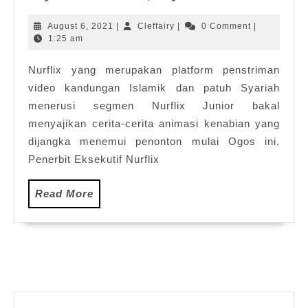
District
Cerita
in
Nabi,
August
Cleffairy
August 6, 2021
|
Cleffairy
|
0 Comment
|
Genting
Sajian
6,
1:25 am
2021
Highlands
Nurflix
Nurflix yang merupakan platform penstriman
video kandungan Islamik dan patuh Syariah
menerusi segmen Nurflix Junior bakal
menyajikan cerita-cerita animasi kenabian yang
dijangka menemui penonton mulai Ogos ini.
Penerbit Eksekutif Nurflix
Read
Read More
More